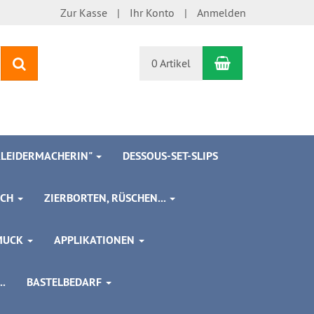
Zur Kasse
Ihr Konto
Anmelden
Warenkorb
Suchen
0 Artikel
 KLEIDERMACHERIN"
DESSOUS-SET-SLIPS
SCH
ZIERBORTEN, RÜSCHEN...
MUCK
APPLIKATIONEN
.
BASTELBEDARF