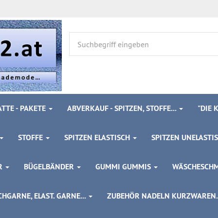
TTE - PAKETE
ABVERKAUF - SPITZEN, STOFFE...
"DIE
STOFFE
SPITZEN ELASTISCH
SPITZEN UNELASTI
ÖR
BÜGELBÄNDER
GUMMI GUMMIS
WÄSCHESCH
HGARNE, ELAST. GARNE...
ZUBEHÖR NADELN KURZWAREN..