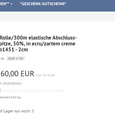
DEN**
*GESCHENK-GUTSCHEINE*
Rolle/300m elastische Abschluss-
pitze, 50%, in ecru/zartem creme
b1451 - 2cm
.Nr.:
AESP-1730
160,00 EUR
incl. 20 % USt
gl. Versandkosten
Gewöhnlich
versandfertig
Gewicht 0,03 kg
in
24
Stunden
f Lager nur noch: 3