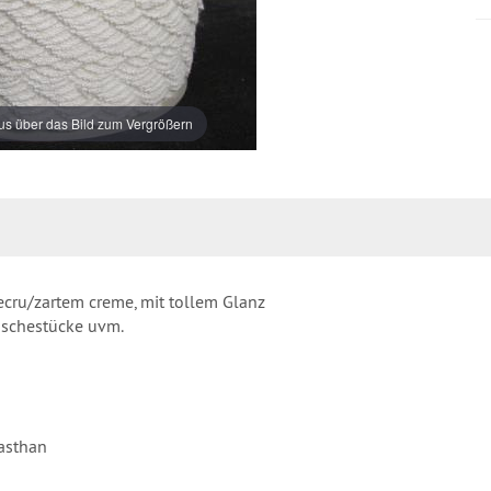
s über das Bild zum Vergrößern
ecru/zartem creme, mit tollem Glanz
äschestücke uvm.
asthan