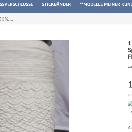
ISSVERSCHLÜSSE
STICKBÄNDER
**MODELLE MEINER KUN
0%, ...
1
S
F
Art
zz
Au