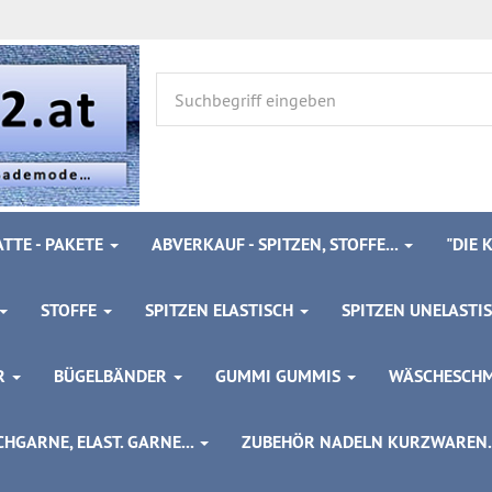
TTE - PAKETE
ABVERKAUF - SPITZEN, STOFFE...
"DIE
STOFFE
SPITZEN ELASTISCH
SPITZEN UNELASTI
ÖR
BÜGELBÄNDER
GUMMI GUMMIS
WÄSCHESCH
HGARNE, ELAST. GARNE...
ZUBEHÖR NADELN KURZWAREN..