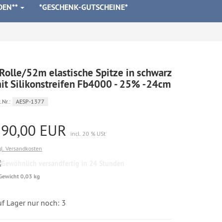
DEN**
*GESCHENK-GUTSCHEINE*
Rolle/52m elastische Spitze in schwarz
it Silikonstreifen Fb4000 - 25% -24cm
.Nr.:
AESP-1377
190,00 EUR
incl. 20 % USt
gl. Versandkosten
Gewöhnlich
versandfertig
Gewicht 0,03 kg
in
24
Stunden
f Lager nur noch: 3