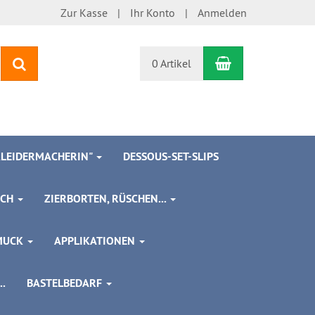
Zur Kasse
Ihr Konto
Anmelden
Warenkorb
Suchen
0 Artikel
 KLEIDERMACHERIN"
DESSOUS-SET-SLIPS
SCH
ZIERBORTEN, RÜSCHEN...
MUCK
APPLIKATIONEN
.
BASTELBEDARF