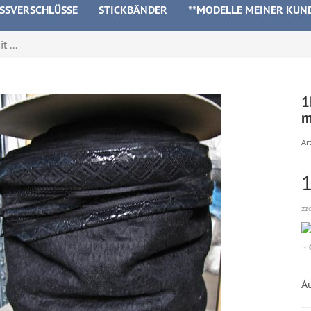
ISSVERSCHLÜSSE
STICKBÄNDER
**MODELLE MEINER KUN
 ...
1
m
Art
zz
Au