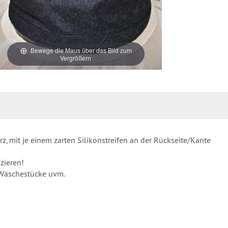
Bewege die Maus über das Bild zum
Vergrößern
z, mit je einem zarten Silikonstreifen an der Rückseite/Kante
zieren!
r Wäschestücke uvm.