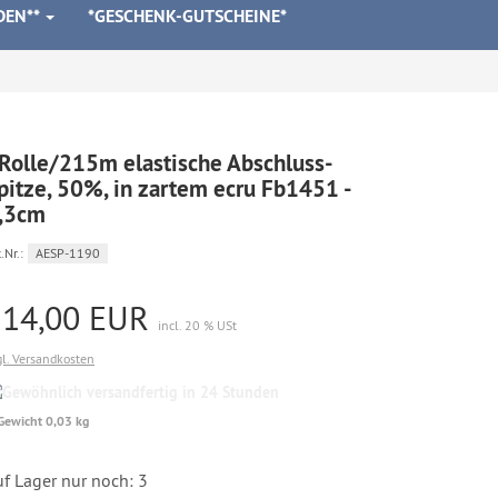
DEN**
*GESCHENK-GUTSCHEINE*
Rolle/215m elastische Abschluss-
pitze, 50%, in zartem ecru Fb1451 -
,3cm
.Nr.:
AESP-1190
114,00 EUR
incl. 20 % USt
gl. Versandkosten
Gewöhnlich
versandfertig
Gewicht 0,03 kg
in
24
Stunden
f Lager nur noch: 3