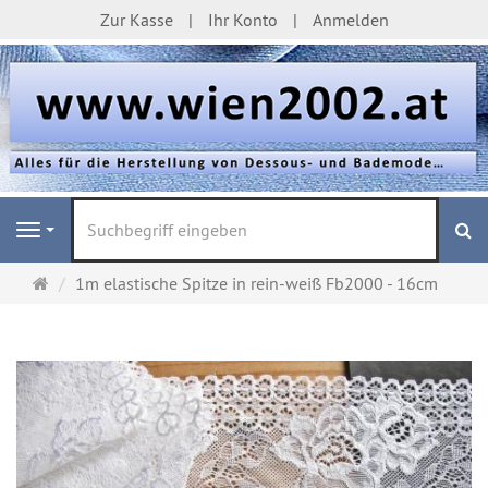
Zur Kasse
Ihr Konto
Anmelden
S
Navigation
Startseite
1m elastische Spitze in rein-weiß Fb2000 - 16cm