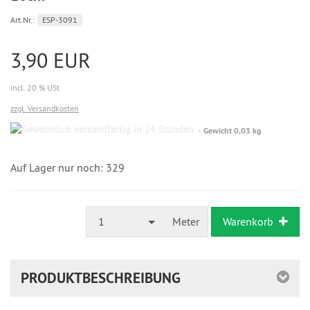
Art.Nr.:
ESP-3091
3,90 EUR
incl. 20 % USt
zzgl. Versandkosten
Gewöhnlich
Gewicht 0,03 kg
versandfertig
in
24
Auf Lager nur noch: 329
Stunden
1
Meter
Warenkorb
PRODUKTBESCHREIBUNG