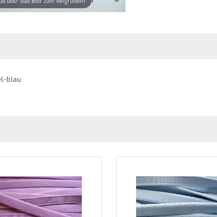
s über das Bild zum Vergrößern
el-blau