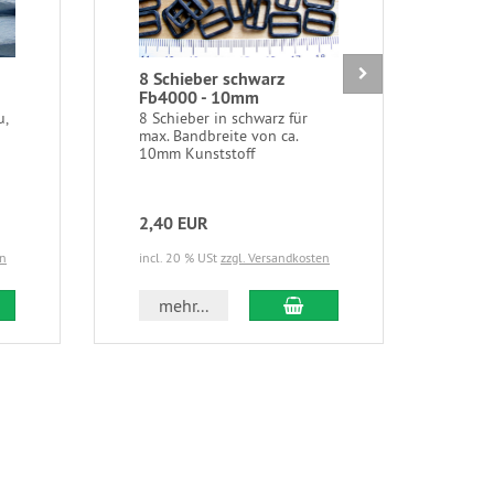
8 Schieber schwarz
6m 
Fb4000 - 10mm
Unt
sah
u,
8 Schieber in schwarz für
10m
max. Bandbreite von ca.
10mm Kunststoff
6m/
saha
Schm
2,40 EUR
3,0
en
incl. 20 % USt
zzgl. Versandkosten
incl.
 den Warenkorb
In den Warenkorb
mehr...
m