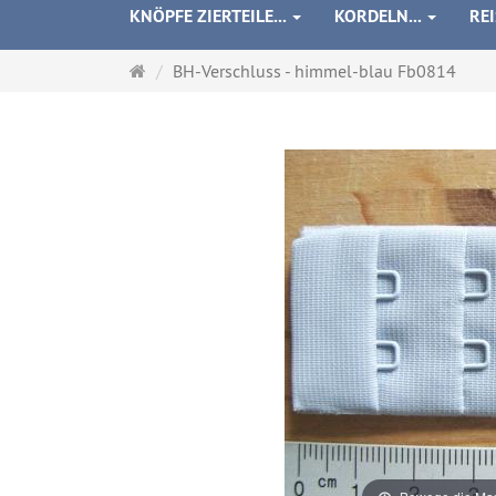
KNÖPFE ZIERTEILE...
KORDELN...
RE
Startseite
BH-Verschluss - himmel-blau Fb0814