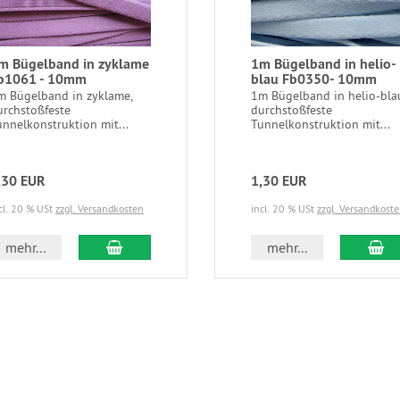
m Bügelband in zyklame
1m Bügelband in helio-
b1061 - 10mm
blau Fb0350- 10mm
m Bügelband in zyklame,
1m Bügelband in helio-bla
urchstoßfeste
durchstoßfeste
unnelkonstruktion mit...
Tunnelkonstruktion mit...
,30 EUR
1,30 EUR
cl. 20 % USt
zzgl. Versandkosten
incl. 20 % USt
zzgl. Versandkost
In den Warenkorb
In
mehr...
mehr...