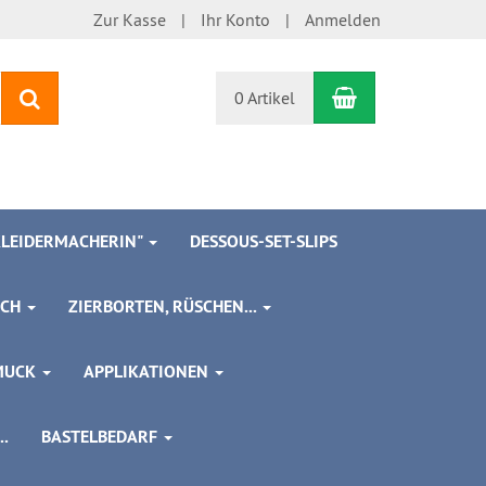
Zur Kasse
Ihr Konto
Anmelden
Warenkorb
Suchen
0 Artikel
 KLEIDERMACHERIN"
DESSOUS-SET-SLIPS
SCH
ZIERBORTEN, RÜSCHEN...
MUCK
APPLIKATIONEN
.
BASTELBEDARF