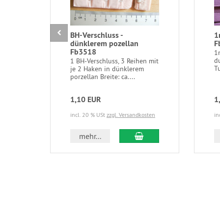
BH-Verschluss -
1
dünklerem pozellan
F
Fb3518
1
d
1 BH-Verschluss, 3 Reihen mit
T
je 2 Haken in dünklerem
porzellan Breite: ca....
1,10 EUR
1
incl. 20 % USt
zzgl. Versandkosten
in
In den Warenkorb
mehr...