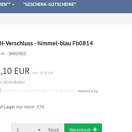
DEN**
*GESCHENK-GUTSCHEINE*
H-Verschluss - himmel-blau Fb0814
.Nr.:
BHV2-053
1,10 EUR
incl. 20 % USt
gl. Versandkosten
Gewöhnlich
Gewicht 0 kg
versandfertig
in
24
uf Lager nur noch: 376
Stunden
1
Stück
Warenkorb