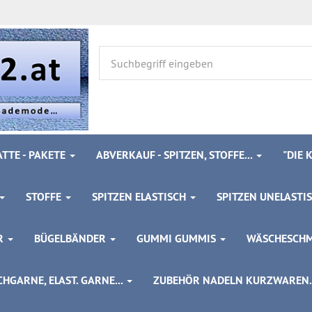
TTE - PAKETE
ABVERKAUF - SPITZEN, STOFFE...
"DIE
STOFFE
SPITZEN ELASTISCH
SPITZEN UNELASTI
ÖR
BÜGELBÄNDER
GUMMI GUMMIS
WÄSCHESCH
HGARNE, ELAST. GARNE...
ZUBEHÖR NADELN KURZWAREN..