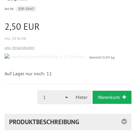
Art.Nr.:
ESP-3043
2,50 EUR
incl. 20 % USt
zzgl. Versandkosten
Gewöhnlich
Gewicht 0,03 kg
versandfertig
in
24
Auf Lager nur noch: 11
Stunden
1
Meter
Warenkorb
PRODUKTBESCHREIBUNG