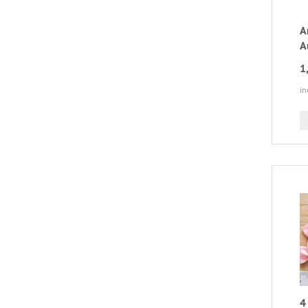
A
A
1
in
4