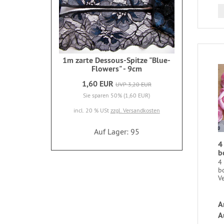
1m zarte Dessous-Spitze "Blue-
Flowers" - 9cm
1,60 EUR
UVP 3,20 EUR
Sie sparen 50% (1,60 EUR)
incl. 20 % USt
zzgl. Versandkosten
Auf Lager: 95
4
b
4 
b
V
A
A