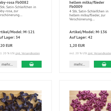
aby-rosa Fb0082
hellem milka/flieder
Fb0009
Stk. Satin-Schleifchen in
by-rosa, zur
4 Stk. Satin-Schleifchen in
erschönerung...
hellem milka/flieder, zur
Verschönerung...
rtikel/Model: M-121
Artikel/Model: M-136
uf Lager: 34
Auf Lager: 42
,20 EUR
1,20 EUR
cl. 20 % USt
zzgl. Versandkosten
incl. 20 % USt
zzgl. Versandkoste
mehr...
mehr...