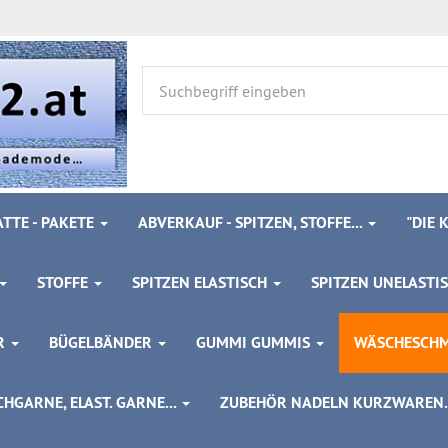
TTE - PAKETE
ABVERKAUF - SPITZEN, STOFFE...
"DIE
STOFFE
SPITZEN ELASTISCH
SPITZEN UNELASTI
ÖR
BÜGELBÄNDER
GUMMI GUMMIS
WÄSCHESCH
HGARNE, ELAST. GARNE...
ZUBEHÖR NADELN KURZWAREN..