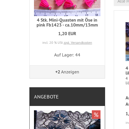
Alle H
4 Stk. Mini-Quasten mit Öse in
pink Fb1423 - ca.10mm/13mm
1,20 EUR
incl. 20 % USt
zzgl. Versandkosten
Auf Lager: 44
4
+2
Anzeigen
l
4
li
ANGEBOTE
A
A
%
1
in