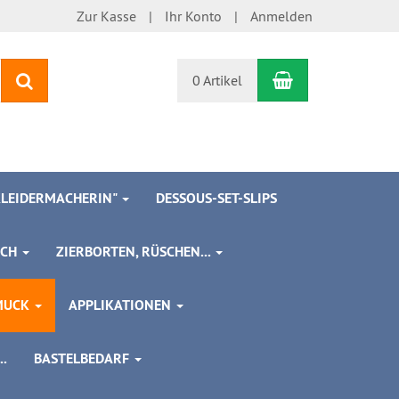
Zur Kasse
Ihr Konto
Anmelden
Warenkorb
Suchen
0 Artikel
 KLEIDERMACHERIN"
DESSOUS-SET-SLIPS
SCH
ZIERBORTEN, RÜSCHEN...
MUCK
APPLIKATIONEN
.
BASTELBEDARF