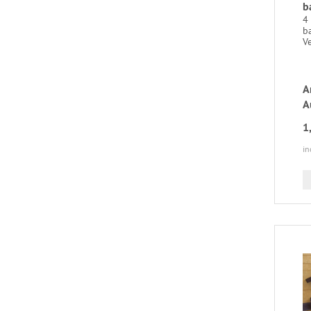
b
4 
ba
V
A
A
1
in