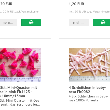
,20 EUR
1,20 EUR
cl. 20 % USt
zzgl. Versandkosten
incl. 20 % USt
zzgl. Versandkoste
mehr...
mehr...
 Stk. Mini-Quasten mit
4 Schleifchen in baby-
se in pink Fb1423 -
rosa Fb0082
a.10mm/13mm
4 Stk. Schleifchen in baby-
rosa 100% Polyesta
 Stk. Mini-Quasten mit Öse
 pink...das Besondere für...