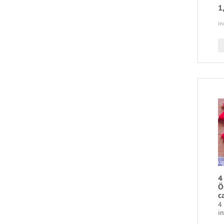
1
in
4
Ö
c
4
in