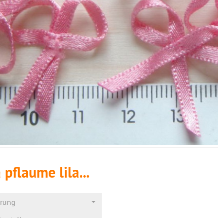
 pflaume lila...
erung