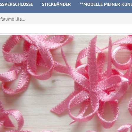
ISSVERSCHLÜSSE
STICKBÄNDER
**MODELLE MEINER KUN
flaume lila...