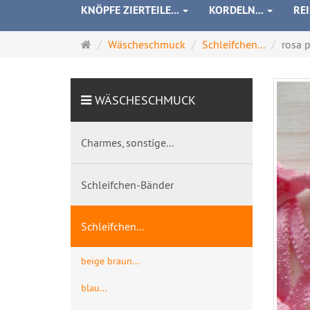
KNÖPFE ZIERTEILE...
KORDELN...
RE
Startseite
Wäscheschmuck
Schleifchen...
rosa p
WÄSCHESCHMUCK
Charmes, sonstige...
Schleifchen-Bänder
Schleifchen...
beige braun...
blau...