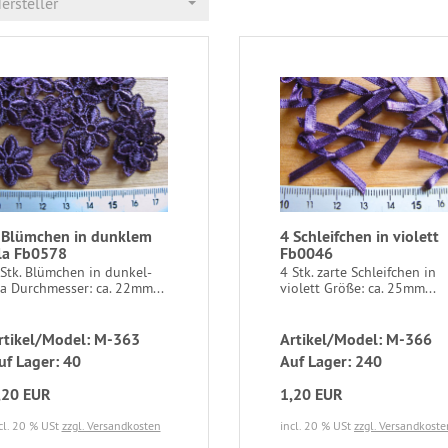
ersteller
 Blümchen in dunklem
4 Schleifchen in violett
ila Fb0578
Fb0046
 Stk. Blümchen in dunkel-
4 Stk. zarte Schleifchen in
la Durchmesser: ca. 22mm...
violett Größe: ca. 25mm...
rtikel/Model: M-363
Artikel/Model: M-366
uf Lager: 40
Auf Lager: 240
,20 EUR
1,20 EUR
cl. 20 % USt
zzgl. Versandkosten
incl. 20 % USt
zzgl. Versandkoste