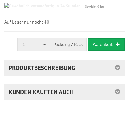
Gewöhnlich
Gewicht 0 kg
versandfertig
in
24
Auf Lager nur noch: 40
Stunden
1
Packung / Pack
Warenkorb
PRODUKTBESCHREIBUNG
KUNDEN KAUFTEN AUCH