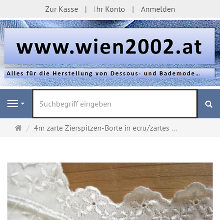
Zur Kasse
Ihr Konto
Anmelden
S
Navigation
Startseite
4m zarte Zierspitzen-Borte in ecru/zartes ...