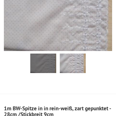
1m BW-Spitze in in rein-weiß, zart gepunktet -
28cm /Stickbreit 9cm