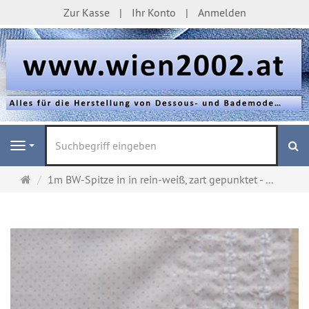
Zur Kasse
Ihr Konto
Anmelden
S
Navigation
Startseite
1m BW-Spitze in in rein-weiß, zart gepunktet - ...