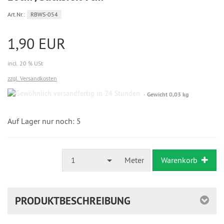
Art.Nr.:
RBWS-054
1,90 EUR
incl. 20 % USt
zzgl. Versandkosten
Gewöhnlich
Gewicht 0,03 kg
versandfertig
in
24
Auf Lager nur noch: 5
Stunden
1
Meter
Warenkorb
PRODUKTBESCHREIBUNG