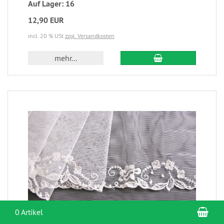
Auf Lager: 16
12,90 EUR
incl. 20 % USt
zzgl. Versandkosten
mehr...
War
0 Artikel