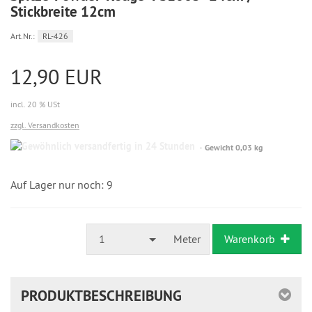
Stickbreite 12cm
Art.Nr.:
RL-426
12,90 EUR
incl. 20 % USt
zzgl. Versandkosten
Gewöhnlich
Gewicht 0,03 kg
versandfertig
in
24
Auf Lager nur noch: 9
Stunden
1
Meter
Warenkorb
PRODUKTBESCHREIBUNG