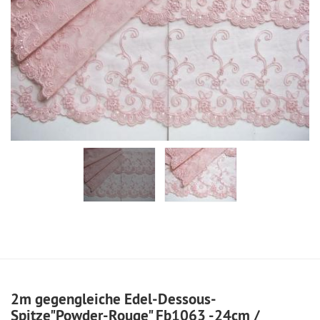
2m gegengleiche Edel-Dessous-
Spitze"Powder-Rouge" Fb1063 -24cm /