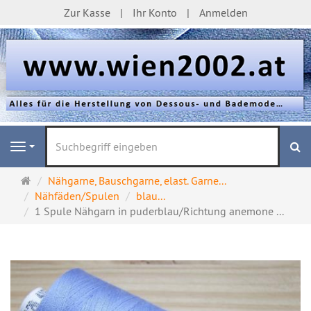
Zur Kasse
Ihr Konto
Anmelden
S
Navigation
Startseite
Nähgarne, Bauschgarne, elast. Garne...
Nähfäden/Spulen
blau...
1 Spule Nähgarn in puderblau/Richtung anemone ...