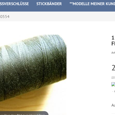
ISSVERSCHLÜSSE
STICKBÄNDER
**MODELLE MEINER KUN
b0554
1
F
Art
zz
A