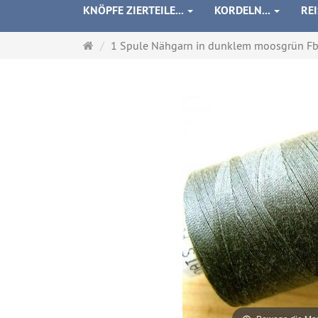
KNÖPFE ZIERTEILE...
KORDELN...
RE
Startseite
1 Spule Nähgarn in dunklem moosgrün F