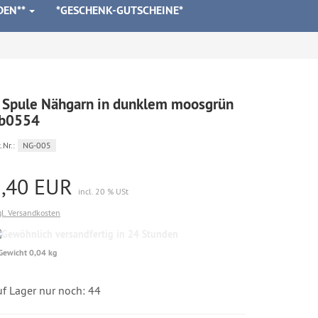
DEN**
*GESCHENK-GUTSCHEINE*
 Spule Nähgarn in dunklem moosgrün
b0554
.Nr.:
NG-005
2,40 EUR
incl. 20 % USt
gl. Versandkosten
Gewöhnlich
versandfertig
Gewicht 0,04 kg
in
24
Stunden
uf Lager nur noch: 44