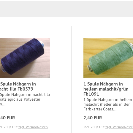
 Spule Nähgarn in
1 Spule Nähgarn in
acht-lila Fb0579
hellem malachit/grün
Fb1091
 Spule Nähgarn in nacht-lila
oats epic aus Polyester
1 Spule Nähgarn in hellem
n...
malachit (heller als in der
Farbkarte) Coats...
,40 EUR
2,40 EUR
cl. 20 % USt
zzgl. Versandkosten
incl. 20 % USt
zzgl. Versandkost