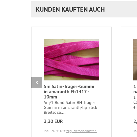
KUNDEN KAUFTEN AUCH
5m Satin-Träger-Gummi
1
in amaranth Fb1417 -
n
10mm
1
C
5m/1 Bund Satin-BH-Träger-
ei
Gummi in amaranth/lip-stick
Breite: ca....
3,30 EUR
2
incl. 20 % USt
zzgl. Versandkosten
in