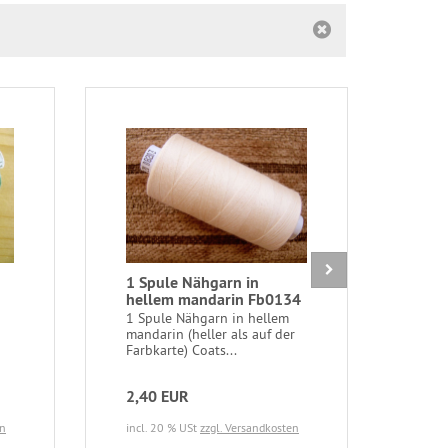
1 Spule Nähgarn in
1m e
hellem mandarin Fb0134
"Wav
1 Spule Nähgarn in hellem
1m e
mandarin (heller als auf der
of te
Farbkarte) Coats...
zarte
2,40 EUR
3,9
en
incl. 20 % USt
zzgl. Versandkosten
incl.