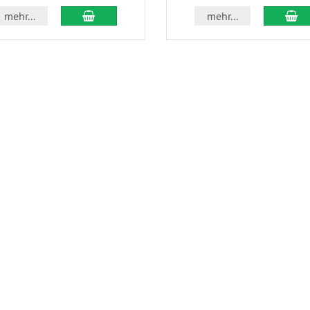
In den Warenkorb
In
mehr...
mehr...