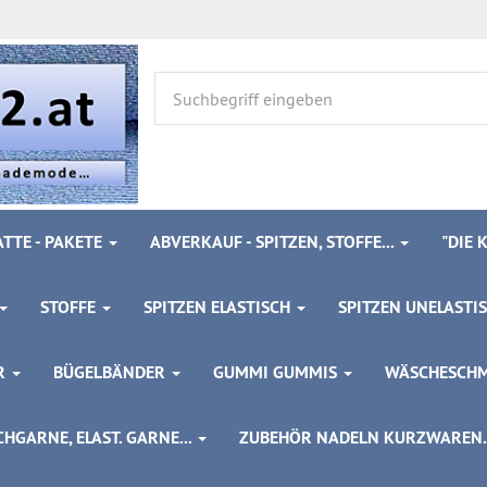
TTE - PAKETE
ABVERKAUF - SPITZEN, STOFFE...
"DIE
STOFFE
SPITZEN ELASTISCH
SPITZEN UNELASTI
ÖR
BÜGELBÄNDER
GUMMI GUMMIS
WÄSCHESCH
HGARNE, ELAST. GARNE...
ZUBEHÖR NADELN KURZWAREN..