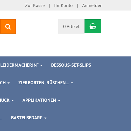
Zur Kasse
Ihr Konto
Anmelden
Warenkorb
Suchen
0 Artikel
 KLEIDERMACHERIN"
DESSOUS-SET-SLIPS
SCH
ZIERBORTEN, RÜSCHEN...
MUCK
APPLIKATIONEN
.
BASTELBEDARF