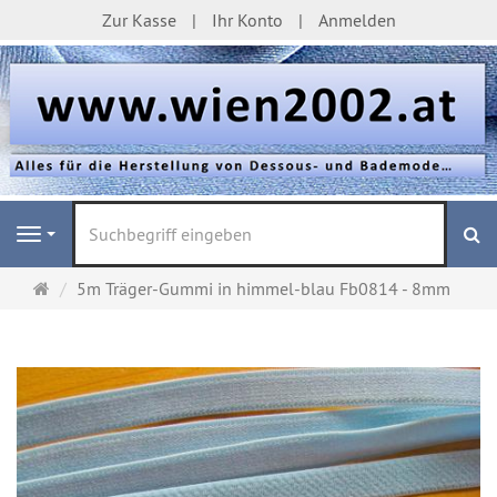
Zur Kasse
Ihr Konto
Anmelden
S
Navigation
Startseite
5m Träger-Gummi in himmel-blau Fb0814 - 8mm