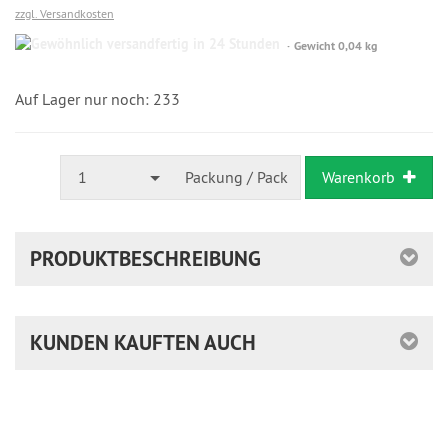
zzgl. Versandkosten
Gewöhnlich
Gewicht 0,04 kg
versandfertig
in
24
Auf Lager nur noch: 233
Stunden
1
Packung / Pack
Warenkorb
PRODUKTBESCHREIBUNG
KUNDEN KAUFTEN AUCH