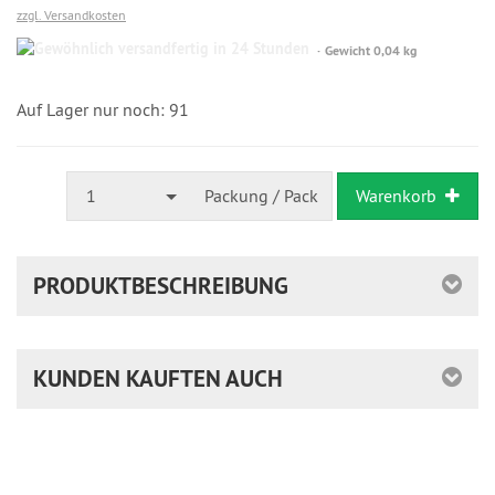
zzgl. Versandkosten
Gewöhnlich
Gewicht 0,04 kg
versandfertig
in
24
Auf Lager nur noch: 91
Stunden
1
Packung / Pack
Warenkorb
PRODUKTBESCHREIBUNG
KUNDEN KAUFTEN AUCH