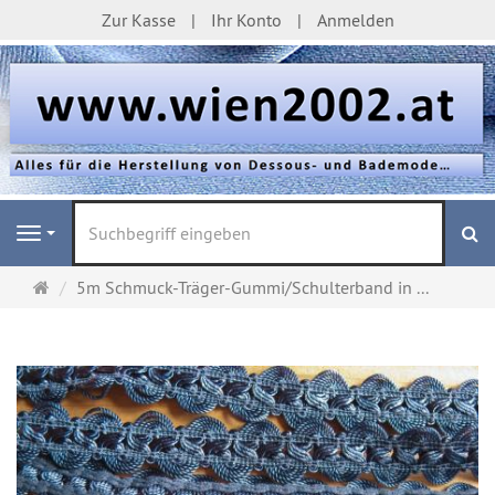
Zur Kasse
Ihr Konto
Anmelden
S
Navigation
Startseite
5m Schmuck-Träger-Gummi/Schulterband in ...