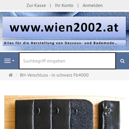
Zur Kasse
Ihr Konto
Anmelden
S
Navigation
Startseite
BH-Verschluss - in schwarz Fb4000