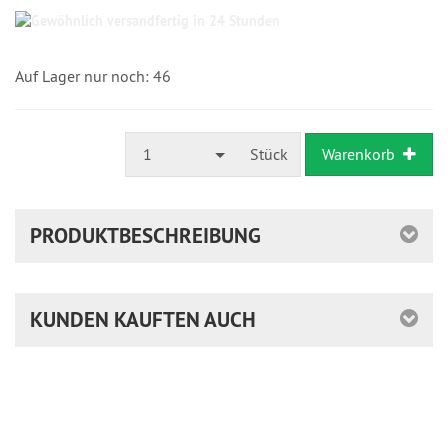
Gewöhnlich
versandfertig
in
24
Auf Lager nur noch: 46
Stunden
1
Stück
Warenkorb
PRODUKTBESCHREIBUNG
KUNDEN KAUFTEN AUCH