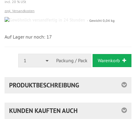
incl. 20 % USt
zzgl. Versandkosten
Gewöhnlich
Gewicht 0,04 kg
versandfertig
in
24
Auf Lager nur noch: 17
Stunden
1
Packung / Pack
Warenkorb
PRODUKTBESCHREIBUNG
KUNDEN KAUFTEN AUCH