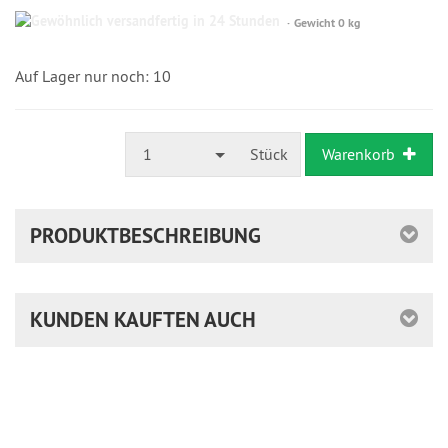
Gewöhnlich
Gewicht 0 kg
versandfertig
in
24
Auf Lager nur noch: 10
Stunden
1
Stück
Warenkorb
PRODUKTBESCHREIBUNG
KUNDEN KAUFTEN AUCH