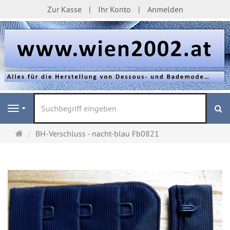
Zur Kasse
Ihr Konto
Anmelden
S
Navigation
Startseite
BH-Verschluss - nacht-blau Fb0821