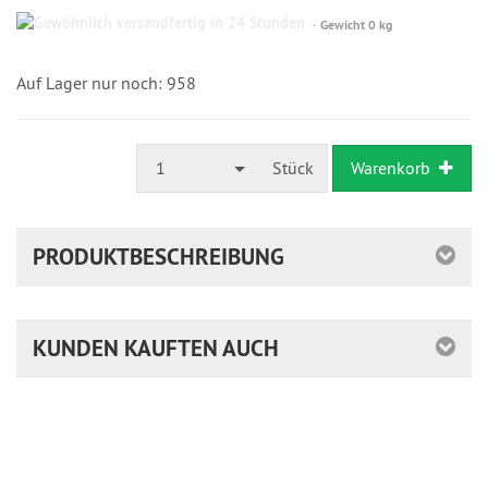
Gewöhnlich
Gewicht 0 kg
versandfertig
in
24
Auf Lager nur noch: 958
Stunden
1
Stück
Warenkorb
PRODUKTBESCHREIBUNG
KUNDEN KAUFTEN AUCH