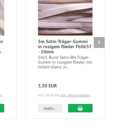
in
5m Satin-Träger-Gummi
6m 
in rosigem flieder Fb0637
Wäs
- 10mm
Fb0
r
/Gu
5m/1 Bund Satin-BH-Träger-
Gummi in rosigem flieder, mit
6m/
tollem Glanz, in...
Rüsc
jasm
3,30 EUR
2,5
en
incl. 20 % USt
zzgl. Versandkosten
incl.
 den Warenkorb
In den Warenkorb
mehr...
m