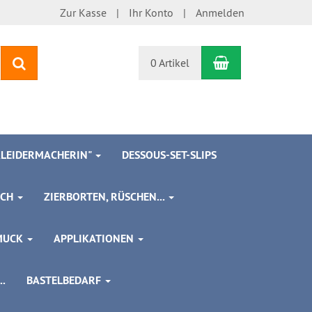
Zur Kasse
Ihr Konto
Anmelden
Warenkorb
Suchen
0 Artikel
 KLEIDERMACHERIN"
DESSOUS-SET-SLIPS
SCH
ZIERBORTEN, RÜSCHEN...
MUCK
APPLIKATIONEN
.
BASTELBEDARF