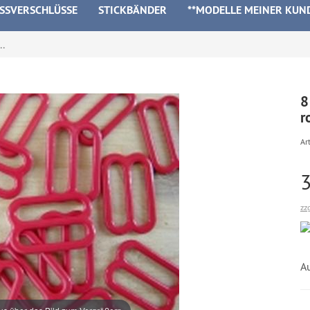
ISSVERSCHLÜSSE
STICKBÄNDER
**MODELLE MEINER KUN
..
8
r
Art
zz
A