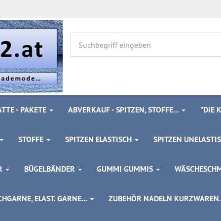
TTE - PAKETE
ABVERKAUF - SPITZEN, STOFFE...
"DIE
STOFFE
SPITZEN ELASTISCH
SPITZEN UNELASTI
ÖR
BÜGELBÄNDER
GUMMI GUMMIS
WÄSCHESCH
HGARNE, ELAST. GARNE...
ZUBEHÖR NADELN KURZWAREN..