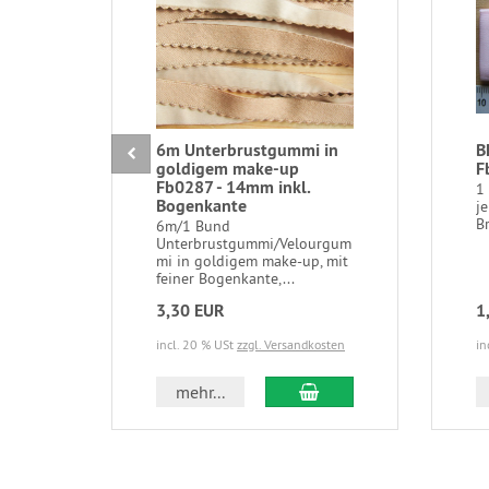
6m Unterbrustgummi in
B
goldigem make-up
F
Fb0287 - 14mm inkl.
1
Bogenkante
j
Br
6m/1 Bund
Unterbrustgummi/Velourgum
mi in goldigem make-up, mit
feiner Bogenkante,...
3,30 EUR
1
incl. 20 % USt
zzgl. Versandkosten
in
In den Warenkorb
mehr...