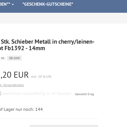
DEN**
*GESCHENK-GUTSCHEINE*
 Stk. Schieber Metall in cherry/leinen-
ot Fb1392 - 14mm
.Nr.:
SR-049
3,20 EUR
incl. 20 % USt
gl. Versandkosten
Gewöhnlich
Gewicht 0 kg
versandfertig
in
24
uf Lager nur noch: 144
Stunden