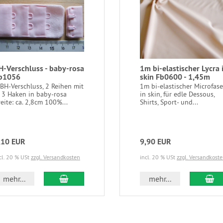
H-Verschluss - baby-rosa
1m bi-elastischer Lycra 
b1056
skin Fb0600 - 1,45m
 BH-Verschluss, 2 Reihen mit
1m bi-elastischer Microfase
e 3 Haken in baby-rosa
in skin, für edle Dessous,
eite: ca. 2,8cm 100%...
Shirts, Sport- und...
,10 EUR
9,90 EUR
cl. 20 % USt
zzgl. Versandkosten
incl. 20 % USt
zzgl. Versandkost
In den Warenkorb
In
mehr...
mehr...