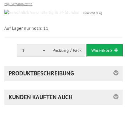
zzgl. Versandkosten
Gewöhnlich
Gewicht 0 kg
versandfertig
in
24
Auf Lager nur noch: 11
Stunden
1
Packung / Pack
Warenkorb
PRODUKTBESCHREIBUNG
KUNDEN KAUFTEN AUCH