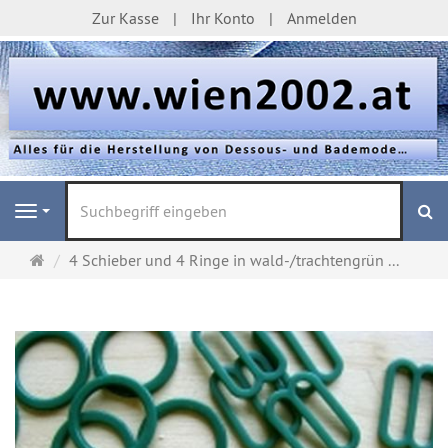
Zur Kasse
Ihr Konto
Anmelden
S
Navigation
Startseite
4 Schieber und 4 Ringe in wald-/trachtengrün ...