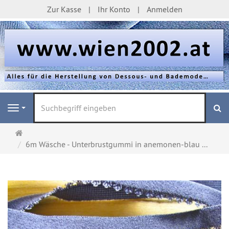
Zur Kasse
Ihr Konto
Anmelden
S
Navigation
Startseite
6m Wäsche - Unterbrustgummi in anemonen-blau ...