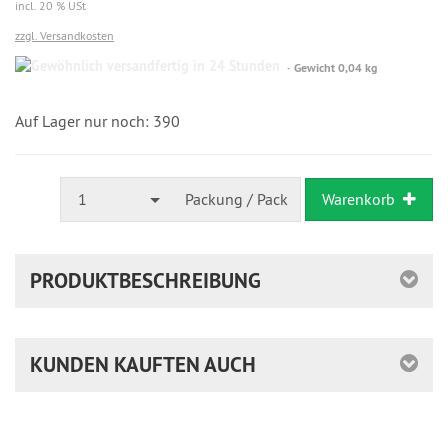
incl. 20 % USt
zzgl. Versandkosten
Gewöhnlich
Gewicht 0,04 kg
versandfertig
in
24
Auf Lager nur noch: 390
Stunden
1
Packung / Pack
Warenkorb
PRODUKTBESCHREIBUNG
KUNDEN KAUFTEN AUCH