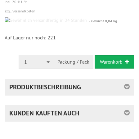
incl. 20 % USt
zzgl. Versandkosten
Gewöhnlich
Gewicht 0,04 kg
versandfertig
in
24
Auf Lager nur noch: 221
Stunden
1
Packung / Pack
Warenkorb
PRODUKTBESCHREIBUNG
KUNDEN KAUFTEN AUCH