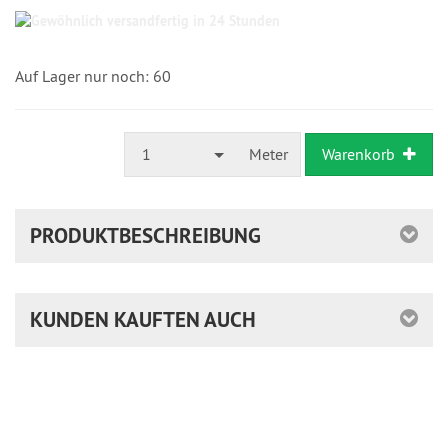
Gewöhnlich
versandfertig
in
24
Auf Lager nur noch: 60
Stunden
1
Meter
Warenkorb
PRODUKTBESCHREIBUNG
KUNDEN KAUFTEN AUCH