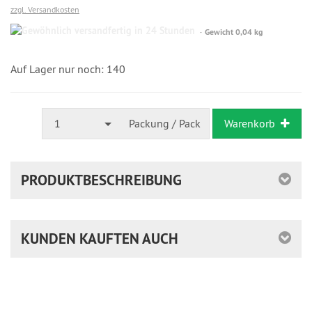
zzgl. Versandkosten
Gewöhnlich
Gewicht 0,04 kg
versandfertig
in
24
Auf Lager nur noch: 140
Stunden
1
Packung / Pack
Warenkorb
PRODUKTBESCHREIBUNG
KUNDEN KAUFTEN AUCH