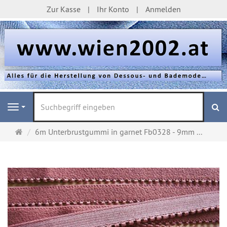
Zur Kasse
Ihr Konto
Anmelden
S
Navigation
Startseite
6m Unterbrustgummi in garnet Fb0328 - 9mm ...