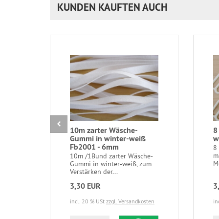
KUNDEN KAUFTEN AUCH
10m zarter Wäsche-
8
Gummi in winter-weiß
w
Fb2001 - 6mm
8 
m
10m /1Bund zarter Wäsche-
M
Gummi in winter-weiß, zum
Verstärken der...
3,30 EUR
3
incl. 20 % USt
zzgl. Versandkosten
in