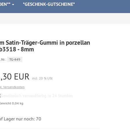
DEN**
*GESCHENK-GUTSCHEINE*
m Satin-Träger-Gummi in porzellan
b3518 - 8mm
.Nr.:
TG-449
3,30 EUR
incl. 20 % USt
gl. Versandkosten
Gewöhnlich
versandfertig
Gewicht 0,04 kg
in
24
Stunden
uf Lager nur noch: 70