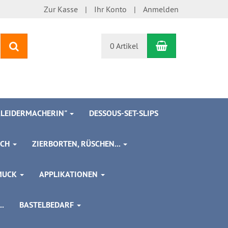
Zur Kasse
Ihr Konto
Anmelden
Warenkorb
Suchen
0 Artikel
 KLEIDERMACHERIN"
DESSOUS-SET-SLIPS
SCH
ZIERBORTEN, RÜSCHEN...
MUCK
APPLIKATIONEN
.
BASTELBEDARF