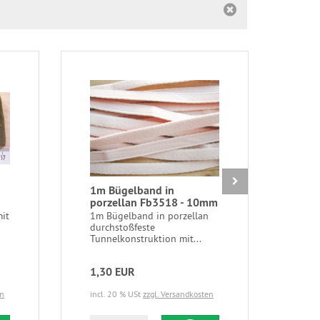
1m Bügelband in
1m 
porzellan Fb3518 - 10mm
ecr
Fb1
mit
1m Bügelband in porzellan
durchstoßfeste
1m B
Tunnelkonstruktion mit...
crem
Tunn
1,30 EUR
1,3
en
incl. 20 % USt
zzgl. Versandkosten
incl.