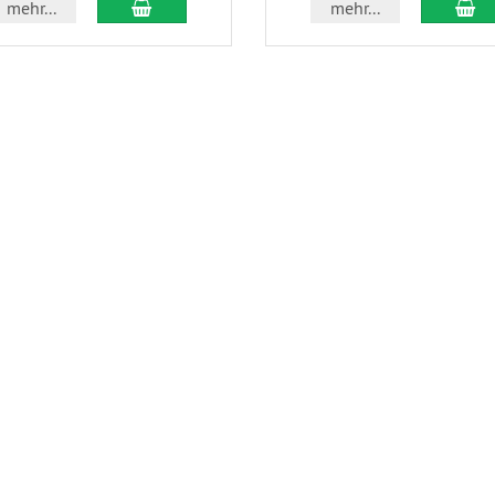
In den Warenkorb
In
mehr...
mehr...