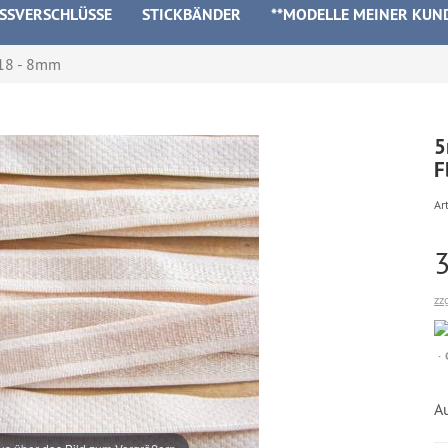
ISSVERSCHLÜSSE
STICKBÄNDER
**MODELLE MEINER KUN
518 - 8mm
5
F
Art
zz
A