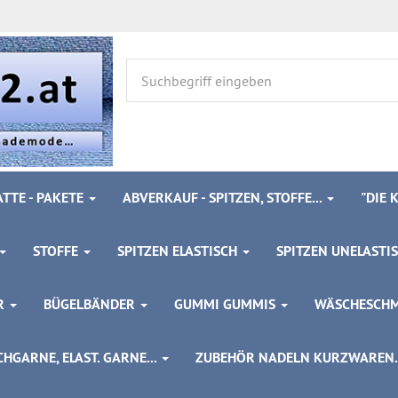
TTE - PAKETE
ABVERKAUF - SPITZEN, STOFFE...
"DIE
STOFFE
SPITZEN ELASTISCH
SPITZEN UNELASTI
ÖR
BÜGELBÄNDER
GUMMI GUMMIS
WÄSCHESCH
HGARNE, ELAST. GARNE...
ZUBEHÖR NADELN KURZWAREN..