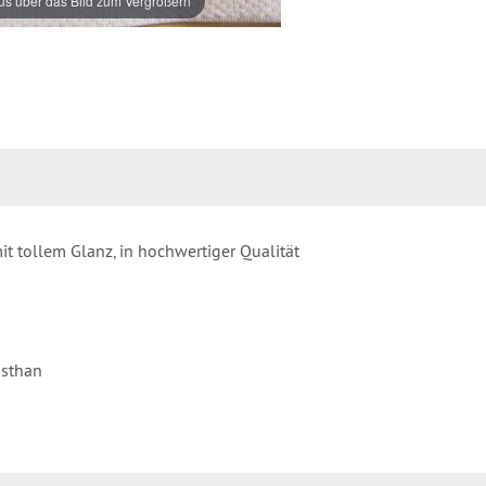
s über das Bild zum Vergrößern
t tollem Glanz, in hochwertiger Qualität
asthan