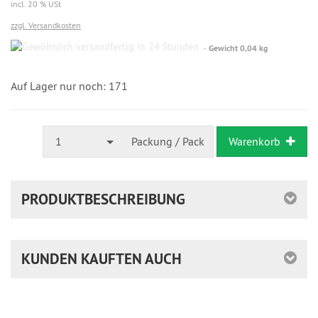
incl. 20 % USt
zzgl. Versandkosten
Gewöhnlich
Gewicht 0,04 kg
versandfertig
in
24
Auf Lager nur noch: 171
Stunden
1
Packung / Pack
Warenkorb
PRODUKTBESCHREIBUNG
KUNDEN KAUFTEN AUCH