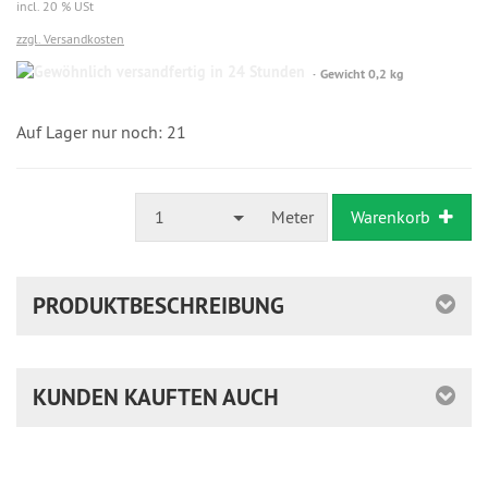
incl. 20 % USt
zzgl. Versandkosten
Gewöhnlich
Gewicht 0,2 kg
versandfertig
in
24
Auf Lager nur noch: 21
Stunden
1
Meter
Warenkorb
PRODUKTBESCHREIBUNG
KUNDEN KAUFTEN AUCH