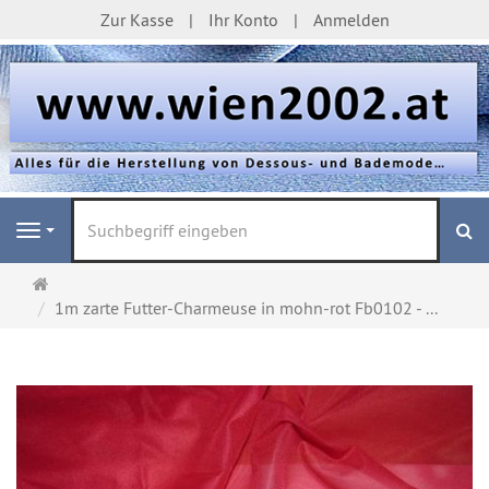
Zur Kasse
Ihr Konto
Anmelden
S
Navigation
Startseite
1m zarte Futter-Charmeuse in mohn-rot Fb0102 - ...