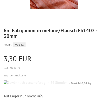
6m Falzgummi in melone/Flausch Fb1402 -
30mm
Art.Nr.:
FG-142
3,30 EUR
incl. 20 % USt
zzgl. Versandkosten
Gewöhnlich
Gewicht 0,04 kg
versandfertig
in
24
Auf Lager nur noch: 469
Stunden