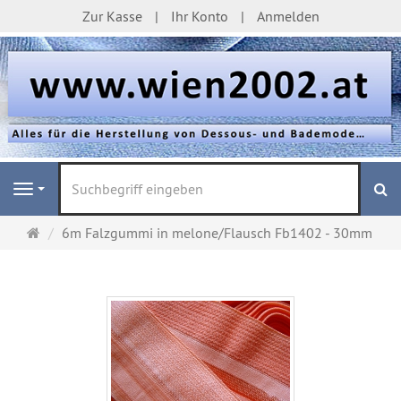
Zur Kasse
Ihr Konto
Anmelden
S
Navigation
Startseite
6m Falzgummi in melone/Flausch Fb1402 - 30mm