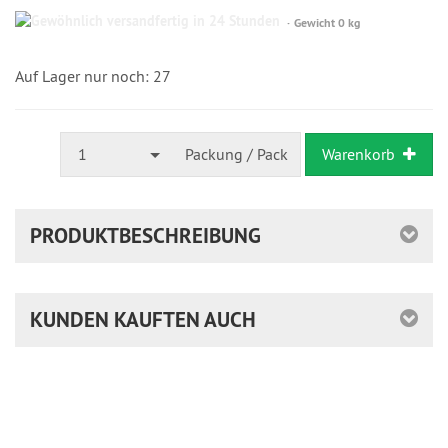
Gewöhnlich
Gewicht 0 kg
versandfertig
in
24
Auf Lager nur noch: 27
Stunden
1
Packung / Pack
Warenkorb
PRODUKTBESCHREIBUNG
KUNDEN KAUFTEN AUCH