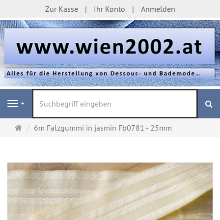
Zur Kasse
Ihr Konto
Anmelden
S
Navigation
Startseite
6m Falzgummi in jasmin Fb0781 - 25mm