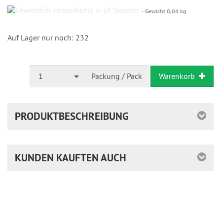
Gewöhnlich
Gewicht 0,04 kg
versandfertig
in
24
Auf Lager nur noch: 232
Stunden
1
Packung / Pack
Warenkorb
PRODUKTBESCHREIBUNG
KUNDEN KAUFTEN AUCH