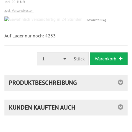
incl. 20 % USt
zzgl. Versandkosten
Gewöhnlich
Gewicht 0 kg
versandfertig
in
24
Auf Lager nur noch: 4233
Stunden
1
Stück
Warenkorb
PRODUKTBESCHREIBUNG
KUNDEN KAUFTEN AUCH