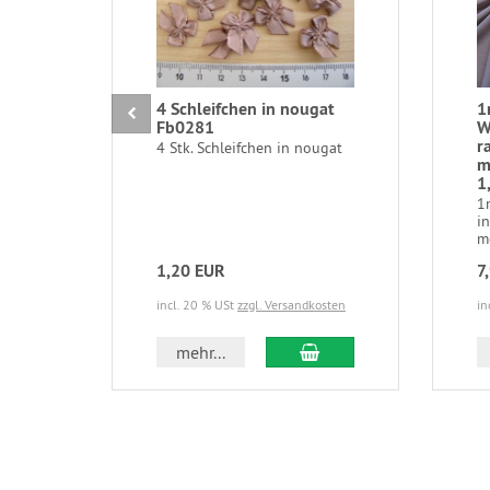
4 Schleifchen in nougat
1
Fb0281
W
r
4 Stk. Schleifchen in nougat
m
1
1
i
me
1,20 EUR
7
incl. 20 % USt
zzgl. Versandkosten
in
In den Warenkorb
mehr...