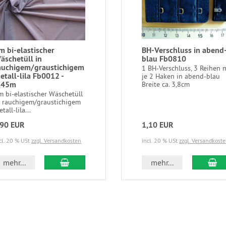
m bi-elastischer
BH-Verschluss in abend
äschetüll in
blau Fb0810
auchigem/graustichigem
1 BH-Verschluss, 3 Reihen 
etall-lila Fb0012 -
je 2 Haken in abend-blau
,45m
Breite ca. 3,8cm
m bi-elastischer Wäschetüll
n rauchigem/graustichigem
tall-lila...
,90 EUR
1,10 EUR
cl. 20 % USt
zzgl. Versandkosten
incl. 20 % USt
zzgl. Versandkost
In den Warenkorb
In
mehr...
mehr...