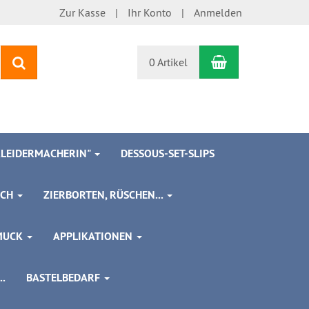
Zur Kasse
Ihr Konto
Anmelden
Warenkorb
Suchen
0 Artikel
 KLEIDERMACHERIN"
DESSOUS-SET-SLIPS
SCH
ZIERBORTEN, RÜSCHEN...
MUCK
APPLIKATIONEN
.
BASTELBEDARF