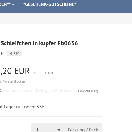
DEN**
*GESCHENK-GUTSCHEINE*
 Schleifchen in kupfer Fb0636
.Nr.:
M-280
1,20 EUR
incl. 20 % USt
gl. Versandkosten
Gewöhnlich
Gewicht 0 kg
versandfertig
in
24
uf Lager nur noch: 336
Stunden
1
Packung / Pack