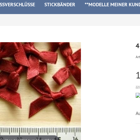
ISSVERSCHLÜSSE
STICKBÄNDER
**MODELLE MEINER KUN
4
Art
zz
A