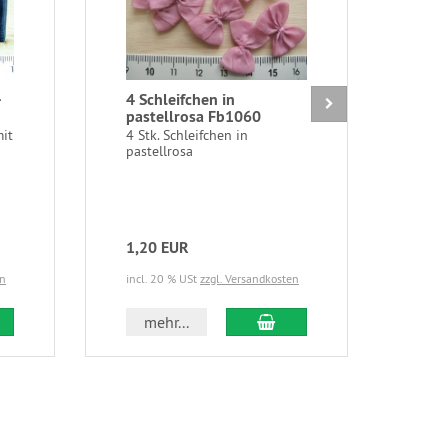
-
4 Schleifchen in
4 Mi
pastellrosa Fb1060
wei
mit
4 Stk. Schleifchen in
4 St
pastellrosa
wein
1,20 EUR
1,2
en
incl. 20 % USt
zzgl. Versandkosten
incl.
 den Warenkorb
In den Warenkorb
mehr...
m