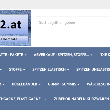
TTE - PAKETE
ABVERKAUF - SPITZEN, STOFFE...
"DIE
STOFFE
SPITZEN ELASTISCH
SPITZEN UNELASTI
ÖR
BÜGELBÄNDER
GUMMI GUMMIS
WÄSCHESCH
HGARNE, ELAST. GARNE...
ZUBEHÖR NADELN KURZWAREN..