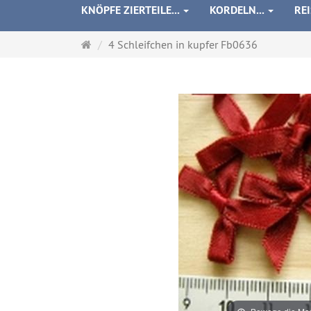
KNÖPFE ZIERTEILE...
KORDELN...
RE
Startseite
4 Schleifchen in kupfer Fb0636