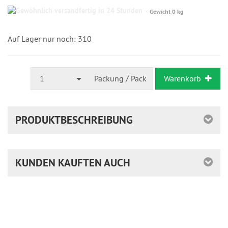
Gewöhnlich
Gewicht 0 kg
versandfertig
in
24
Auf Lager nur noch: 310
Stunden
1
Packung / Pack
Warenkorb
PRODUKTBESCHREIBUNG
KUNDEN KAUFTEN AUCH