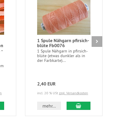
1 Spule Nähgarn pfirsich-
15m
on
blüte Fb0076
in 
 -
Fb0
1 Spule Nähgarn in pfirsich-
blüte (etwas dunkler als in
15m/
der Farbkarte)...
Wäsc
rose
um
dehn
2,40 EUR
2,9
en
incl. 20 % USt
zzgl. Versandkosten
incl.
 den Warenkorb
In den Warenkorb
mehr...
m