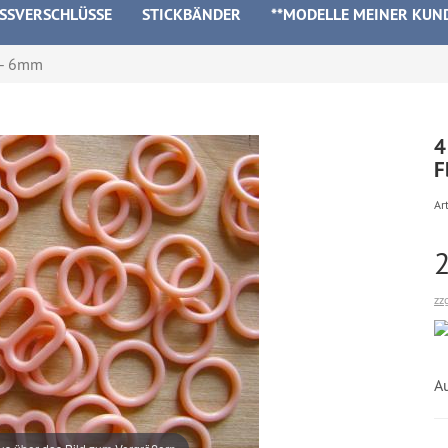
ISSVERSCHLÜSSE
STICKBÄNDER
**MODELLE MEINER KUN
5 - 6mm
4
F
Art
zz
A