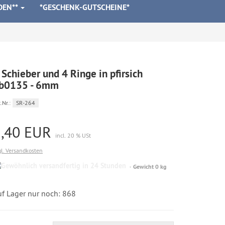
DEN**
*GESCHENK-GUTSCHEINE*
 Schieber und 4 Ringe in pfirsich
b0135 - 6mm
.Nr.:
SR-264
2,40 EUR
incl. 20 % USt
gl. Versandkosten
Gewöhnlich
Gewicht 0 kg
versandfertig
in
24
uf Lager nur noch: 868
Stunden