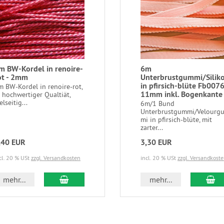
m BW-Kordel in renoire-
6m
ot - 2mm
Unterbrustgummi/Silik
in pfirsich-blüte Fb0076
m BW-Kordel in renoire-rot,
11mm inkl. Bogenkante
n hochwertiger Qualtiät,
elseitig...
6m/1 Bund
Unterbrustgummi/Velourg
mi in pfirsich-blüte, mit
zarter...
,40 EUR
3,30 EUR
cl. 20 % USt
zzgl. Versandkosten
incl. 20 % USt
zzgl. Versandkost
In den Warenkorb
In
mehr...
mehr...