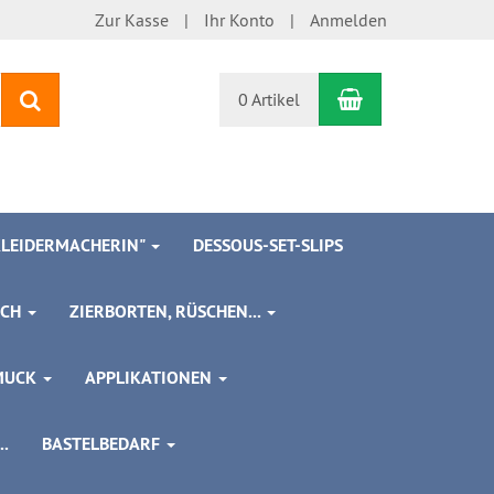
Zur Kasse
Ihr Konto
Anmelden
Warenkorb
Suchen
0 Artikel
 KLEIDERMACHERIN"
DESSOUS-SET-SLIPS
SCH
ZIERBORTEN, RÜSCHEN...
MUCK
APPLIKATIONEN
.
BASTELBEDARF