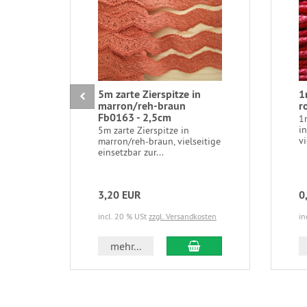
5m zarte Zierspitze in
1
marron/reh-braun
r
Fb0163 - 2,5cm
1
i
5m zarte Zierspitze in
vi
marron/reh-braun, vielseitige
einsetzbar zur...
3,20 EUR
0
incl. 20 % USt
zzgl. Versandkosten
in
In den Warenkorb
mehr...