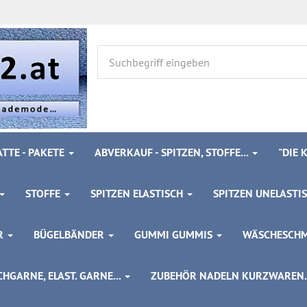
TTE - PAKETE
ABVERKAUF - SPITZEN, STOFFE...
"DIE
STOFFE
SPITZEN ELASTISCH
SPITZEN UNELASTI
ÖR
BÜGELBÄNDER
GUMMI GUMMIS
WÄSCHESCH
HGARNE, ELAST. GARNE...
ZUBEHÖR NADELN KURZWAREN..