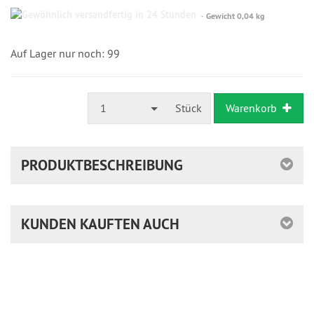
Gewöhnlich
Gewicht 0,04 kg
versandfertig
in
24
Auf Lager nur noch: 99
Stunden
1
Stück
Warenkorb
PRODUKTBESCHREIBUNG
KUNDEN KAUFTEN AUCH