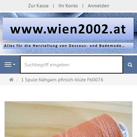
Zur Kasse
Ihr Konto
Anmelden
S
Navigation
Startseite
1 Spule Nähgarn pfirsich-blüte Fb0076