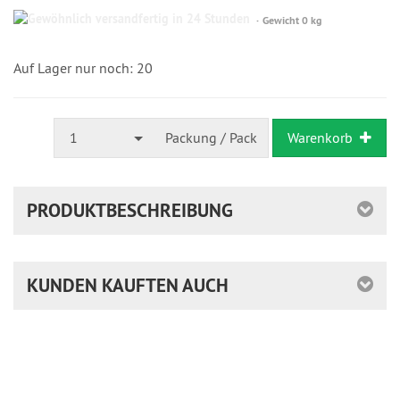
Gewöhnlich
Gewicht 0 kg
versandfertig
in
24
Auf Lager nur noch: 20
Stunden
1
Packung / Pack
Warenkorb
PRODUKTBESCHREIBUNG
KUNDEN KAUFTEN AUCH