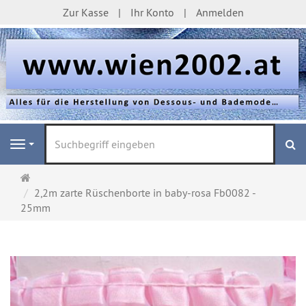
Zur Kasse
Ihr Konto
Anmelden
S
Navigation
Startseite
2,2m zarte Rüschenborte in baby-rosa Fb0082 -
25mm