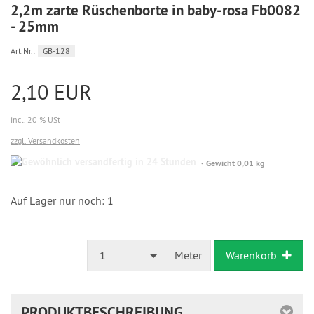
2,2m zarte Rüschenborte in baby-rosa Fb0082
- 25mm
Art.Nr.:
GB-128
2,10 EUR
incl. 20 % USt
zzgl. Versandkosten
Gewöhnlich
Gewicht 0,01 kg
versandfertig
in
24
Auf Lager nur noch: 1
Stunden
1
Meter
Warenkorb
PRODUKTBESCHREIBUNG