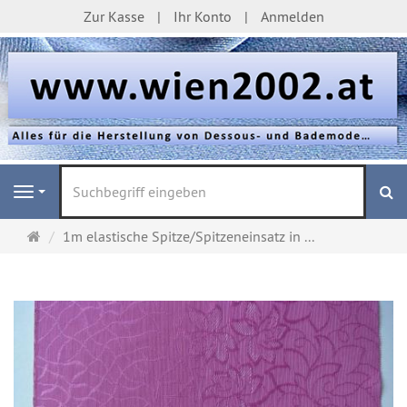
Zur Kasse
Ihr Konto
Anmelden
S
Navigation
Startseite
1m elastische Spitze/Spitzeneinsatz in ...