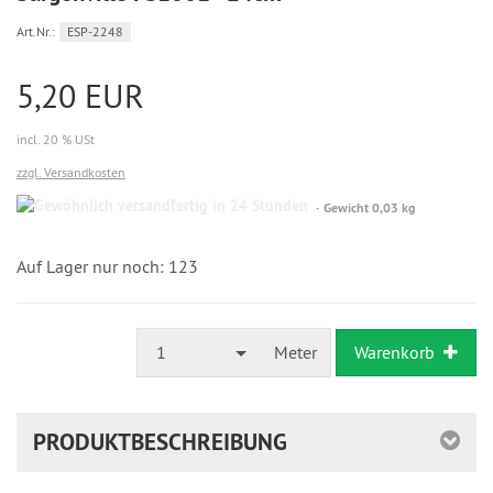
Art.Nr.:
ESP-2248
5,20 EUR
incl. 20 % USt
zzgl. Versandkosten
Gewöhnlich
Gewicht 0,03 kg
versandfertig
in
24
Auf Lager nur noch: 123
Stunden
1
Meter
Warenkorb
PRODUKTBESCHREIBUNG