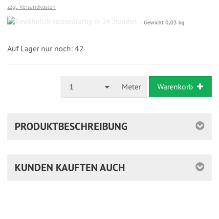
zzgl. Versandkosten
Gewöhnlich
Gewicht 0,03 kg
versandfertig
in
24
Auf Lager nur noch: 42
Stunden
1
Meter
Warenkorb
PRODUKTBESCHREIBUNG
KUNDEN KAUFTEN AUCH