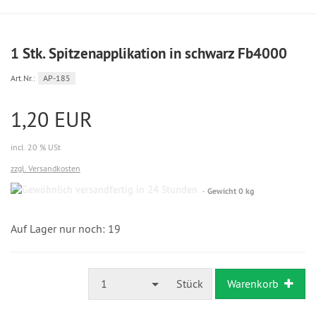
1 Stk. Spitzenapplikation in schwarz Fb4000
Art.Nr.:
AP-185
1,20 EUR
incl. 20 % USt
zzgl. Versandkosten
Gewöhnlich
Gewicht 0 kg
versandfertig
in
24
Auf Lager nur noch: 19
Stunden
1
Stück
Warenkorb