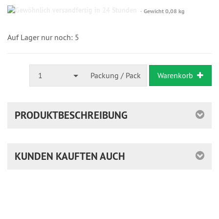
Gewöhnlich
Gewicht 0,08 kg
versandfertig
in
24
Auf Lager nur noch: 5
Stunden
1
Packung / Pack
Warenkorb
PRODUKTBESCHREIBUNG
KUNDEN KAUFTEN AUCH