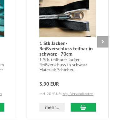
1 Stk Jacken-
5m 
Reißverschluss teilbar in
hau
schwarz - 70cm
-1
1 Stk. teilbarer Jacken-
5m/1
um
Reißverschuss in schwarz
in h
er
Material: Schieber...
seid
3,90 EUR
3,3
en
incl. 20 % USt
zzgl. Versandkosten
incl.
 den Warenkorb
In den Warenkorb
mehr...
m