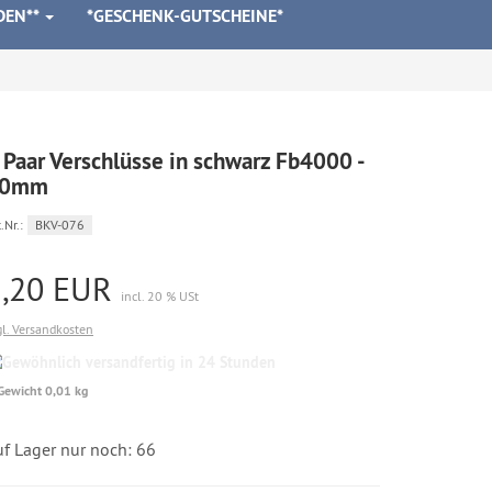
DEN**
*GESCHENK-GUTSCHEINE*
 Paar Verschlüsse in schwarz Fb4000 -
20mm
.Nr.:
BKV-076
2,20 EUR
incl. 20 % USt
gl. Versandkosten
Gewöhnlich
versandfertig
Gewicht 0,01 kg
in
24
Stunden
uf Lager nur noch: 66