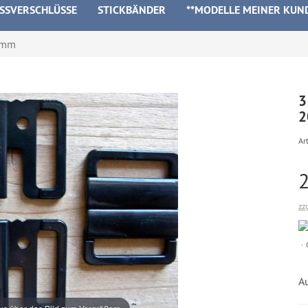
ISSVERSCHLÜSSE
STICKBÄNDER
**MODELLE MEINER KUN
20mm
3
Art
zz
A