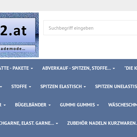
TTE - PAKETE
ABVERKAUF - SPITZEN, STOFFE...
"DIE
STOFFE
SPITZEN ELASTISCH
SPITZEN UNELASTI
ÖR
BÜGELBÄNDER
GUMMI GUMMIS
WÄSCHESCH
HGARNE, ELAST. GARNE...
ZUBEHÖR NADELN KURZWAREN..