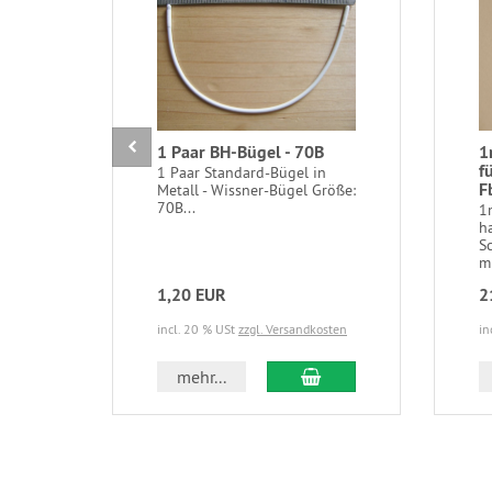
1 Paar BH-Bügel - 70B
1
f
1 Paar Standard-Bügel in
F
Metall - Wissner-Bügel Größe:
70B...
1
h
S
mi
1,20 EUR
2
incl. 20 % USt
zzgl. Versandkosten
in
In den Warenkorb
mehr...