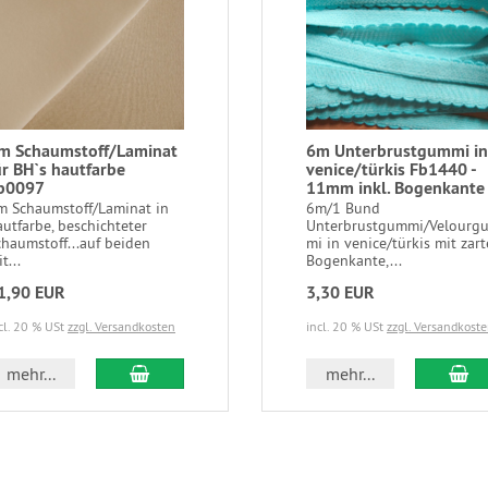
m Schaumstoff/Laminat
6m Unterbrustgummi in
ür BH`s hautfarbe
venice/türkis Fb1440 -
b0097
11mm inkl. Bogenkante
m Schaumstoff/Laminat in
6m/1 Bund
autfarbe, beschichteter
Unterbrustgummi/Velourg
chaumstoff...auf beiden
mi in venice/türkis mit zart
t...
Bogenkante,...
1,90 EUR
3,30 EUR
cl. 20 % USt
zzgl. Versandkosten
incl. 20 % USt
zzgl. Versandkost
In den Warenkorb
In
mehr...
mehr...