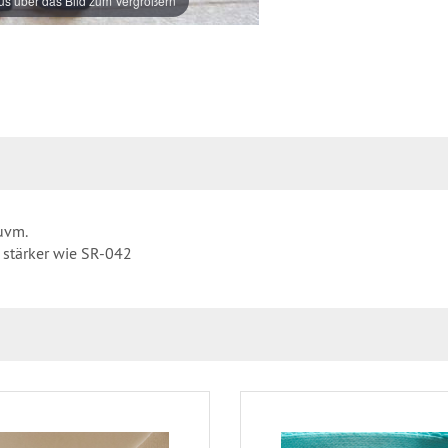
s über das Bild zum Vergrößern
 uvm.
s stärker wie SR-042