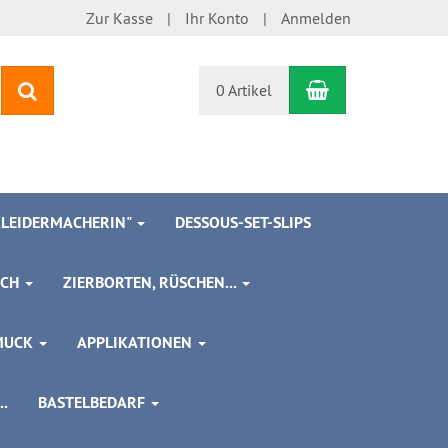
Zur Kasse
Ihr Konto
Anmelden
Warenkorb
Suchen
0 Artikel
 KLEIDERMACHERIN"
DESSOUS-SET-SLIPS
SCH
ZIERBORTEN, RÜSCHEN...
MUCK
APPLIKATIONEN
.
BASTELBEDARF