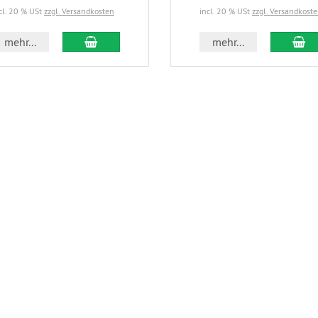
cl. 20 % USt
zzgl. Versandkosten
incl. 20 % USt
zzgl. Versandkost
In den Warenkorb
In
mehr...
mehr...