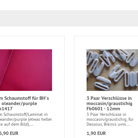
m Schaumstoff für BH`s
3 Paar Verschlüsse in
n oleander/purple
moccasin/graustichig
b1417
Fb0601 - 12mm
m Schaumstoff/Laminat in
3 Paar Verschlüsse in
leander/purple (etwas heller
moccasin/graustichig, für
e auf dem Bild),...
Dessous, Bikinis uvm....
6,90 EUR
1,90 EUR