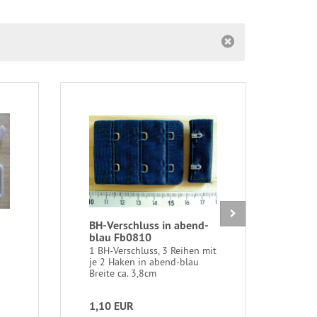
BH-Verschluss in abend-
1 P
blau Fb0810
1 Pa
Wiss
1 BH-Verschluss, 3 Reihen mit
je 2 Haken in abend-blau
Breite ca. 3,8cm
1,10 EUR
1,2