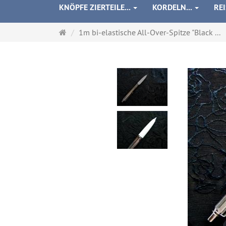
KNÖPFE ZIERTEILE...
KORDELN...
RE
Startseite
1m bi-elastische All-Over-Spitze "Black ...