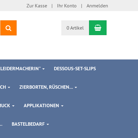
Zur Kasse
Ihr Konto
Anmelden
Warenkorb
Suchen
0 Artikel
 KLEIDERMACHERIN"
DESSOUS-SET-SLIPS
SCH
ZIERBORTEN, RÜSCHEN...
MUCK
APPLIKATIONEN
.
BASTELBEDARF