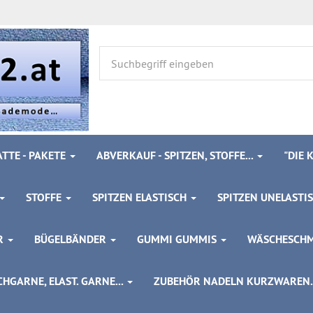
TTE - PAKETE
ABVERKAUF - SPITZEN, STOFFE...
"DIE
STOFFE
SPITZEN ELASTISCH
SPITZEN UNELASTI
ÖR
BÜGELBÄNDER
GUMMI GUMMIS
WÄSCHESCH
HGARNE, ELAST. GARNE...
ZUBEHÖR NADELN KURZWAREN..