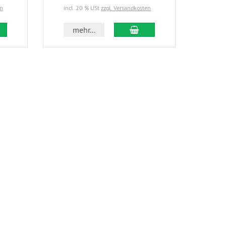
en
incl. 20 % USt
zzgl. Versandkosten
incl.
 den Warenkorb
In den Warenkorb
mehr...
m