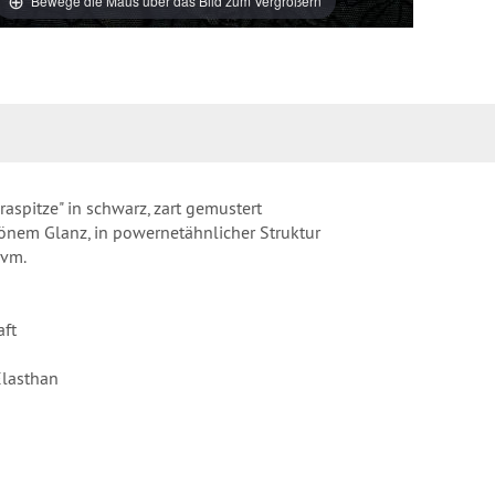
Bewege die Maus über das Bild zum Vergrößern
raspitze" in schwarz, zart gemustert
chönem Glanz, in powernetähnlicher Struktur
uvm.
aft
lasthan