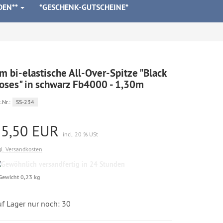
DEN**
*GESCHENK-GUTSCHEINE*
m bi-elastische All-Over-Spitze "Black
oses" in schwarz Fb4000 - 1,30m
.Nr.:
SS-234
15,50 EUR
incl. 20 % USt
gl. Versandkosten
Gewöhnlich
versandfertig
Gewicht 0,23 kg
in
24
Stunden
uf Lager nur noch: 30