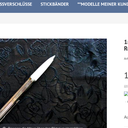
ISSVERSCHLÜSSE
STICKBÄNDER
**MODELLE MEINER KUN
1
R
Art
zz
A