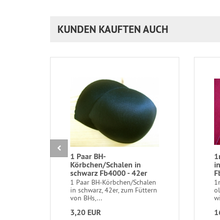
KUNDEN KAUFTEN AUCH
1 Paar BH-
1
Körbchen/Schalen in
i
schwarz Fb4000 - 42er
F
1 Paar BH-Körbchen/Schalen
1
in schwarz, 42er, zum Füttern
o
von BHs,...
wi
3,20 EUR
1