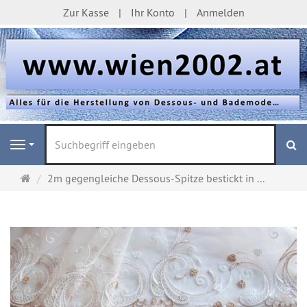
Zur Kasse
Ihr Konto
Anmelden
S
Navigation
Startseite
2m gegengleiche Dessous-Spitze bestickt in ...