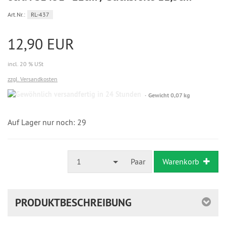
Art.Nr.:
RL-437
12,90 EUR
incl. 20 % USt
zzgl. Versandkosten
Gewöhnlich
Gewicht 0,07 kg
versandfertig
in
24
Auf Lager nur noch: 29
Stunden
1
Paar
Warenkorb
PRODUKTBESCHREIBUNG