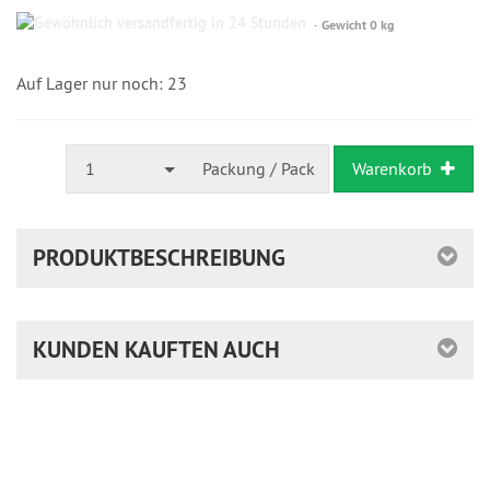
Gewöhnlich
Gewicht 0 kg
versandfertig
in
24
Auf Lager nur noch: 23
Stunden
1
Packung / Pack
Warenkorb
PRODUKTBESCHREIBUNG
KUNDEN KAUFTEN AUCH