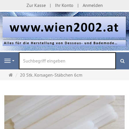
Zur Kasse
Ihr Konto
Anmelden
S
Navigation
Startseite
20 Stk. Korsagen-Stäbchen 6cm