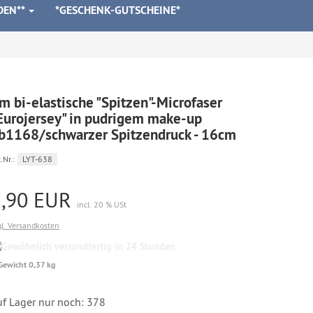
DEN**
*GESCHENK-GUTSCHEINE*
m bi-elastische "Spitzen"-Microfaser
Eurojersey" in pudrigem make-up
b1168/schwarzer Spitzendruck - 16cm
.Nr.:
LYT-638
2,90 EUR
incl. 20 % USt
gl. Versandkosten
Gewöhnlich
versandfertig
Gewicht 0,37 kg
in
24
Stunden
uf Lager nur noch: 378