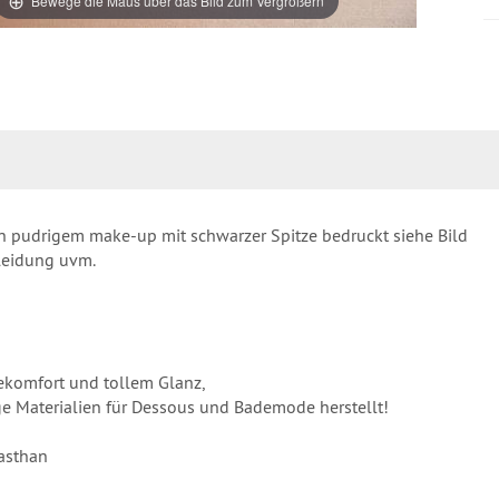
Bewege die Maus über das Bild zum Vergrößern
 in pudrigem make-up mit schwarzer Spitze bedruckt siehe Bild
kleidung uvm.
ekomfort und tollem Glanz,
ige Materialien für Dessous und Bademode herstellt!
asthan