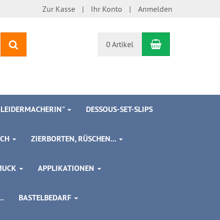
Zur Kasse
Ihr Konto
Anmelden
Warenkorb
Suchen
0 Artikel
 KLEIDERMACHERIN"
DESSOUS-SET-SLIPS
SCH
ZIERBORTEN, RÜSCHEN...
MUCK
APPLIKATIONEN
.
BASTELBEDARF