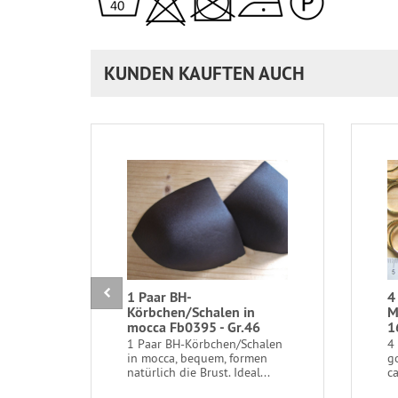
KUNDEN KAUFTEN AUCH
1 Paar BH-
4
Körbchen/Schalen in
M
mocca Fb0395 - Gr.46
1
1 Paar BH-Körbchen/Schalen
4
in mocca, bequem, formen
g
natürlich die Brust. Ideal...
c