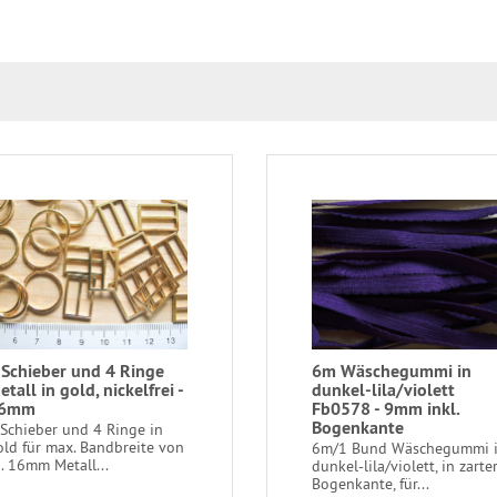
 Schieber und 4 Ringe
6m Wäschegummi in
etall in gold, nickelfrei -
dunkel-lila/violett
6mm
Fb0578 - 9mm inkl.
Bogenkante
 Schieber und 4 Ringe in
old für max. Bandbreite von
6m/1 Bund Wäschegummi 
a. 16mm Metall...
dunkel-lila/violett, in zarte
Bogenkante, für...