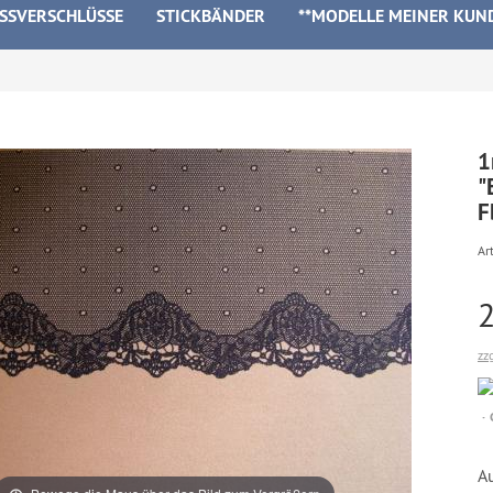
ISSVERSCHLÜSSE
STICKBÄNDER
**MODELLE MEINER KUN
1
"
F
Art
zz
A