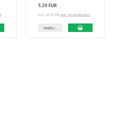
3,20 EUR
8,9
en
incl. 20 % USt
zzgl. Versandkosten
incl.
 den Warenkorb
In den Warenkorb
mehr...
m