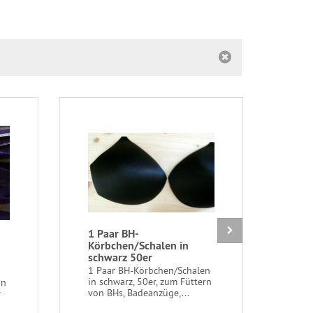
1 Paar BH-
1m b
Körbchen/Schalen in
Over
schwarz 50er
porz
Fb3
1 Paar BH-Körbchen/Schalen
in schwarz, 50er, zum Füttern
in
1m b
von BHs, Badeanzüge,...
r
Spit
hautf