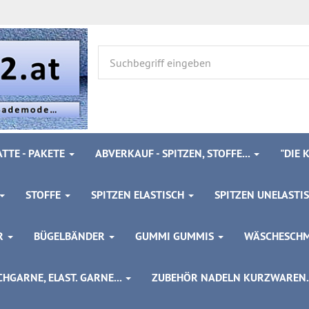
TTE - PAKETE
ABVERKAUF - SPITZEN, STOFFE...
"DIE
STOFFE
SPITZEN ELASTISCH
SPITZEN UNELASTI
ÖR
BÜGELBÄNDER
GUMMI GUMMIS
WÄSCHESCH
HGARNE, ELAST. GARNE...
ZUBEHÖR NADELN KURZWAREN..