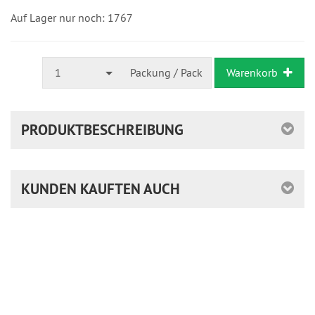
in
24
Auf Lager nur noch: 1767
Stunden
1
Packung / Pack
Warenkorb
PRODUKTBESCHREIBUNG
KUNDEN KAUFTEN AUCH