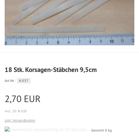
18 Stk. Korsagen-Stäbchen 9,5cm
Art.Nr.:
K-037
2,70 EUR
incl. 20 % USt
zzgl. Versandkosten
Gewöhnlich
Gewicht 0 kg
versandfertig