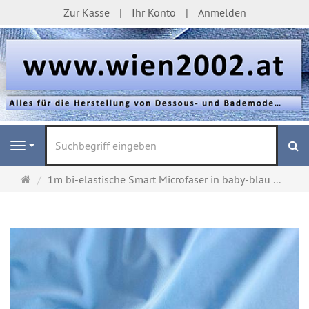
Zur Kasse
Ihr Konto
Anmelden
S
Navigation
Startseite
1m bi-elastische Smart Microfaser in baby-blau ...