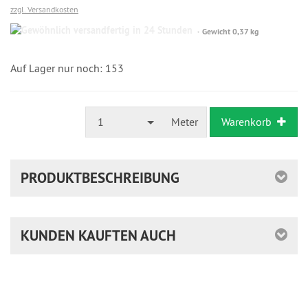
zzgl. Versandkosten
Gewöhnlich
Gewicht 0,37 kg
versandfertig
in
24
Auf Lager nur noch: 153
Stunden
1
Meter
Warenkorb
PRODUKTBESCHREIBUNG
KUNDEN KAUFTEN AUCH